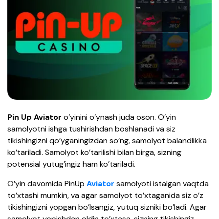
FAQ - Tez-tez So'raladigan Savollar
Pin Up Aviator
o’yinini o’ynash juda oson. O’yin
samolyotni ishga tushirishdan boshlanadi va siz
tikishingizni qo’yganingizdan so’ng, samolyot balandlikka
ko’tariladi. Samolyot ko’tarilishi bilan birga, sizning
potensial yutug’ingiz ham ko’tariladi.
O’yin davomida PinUp
Aviator
samolyoti istalgan vaqtda
to’xtashi mumkin, va agar samolyot to’xtaganida siz o’z
tikishingizni yopgan bo’lsangiz, yutuq sizniki bo’ladi. Agar
samolyot yopishdan oldin to’xtasa, sizning tikishingiz