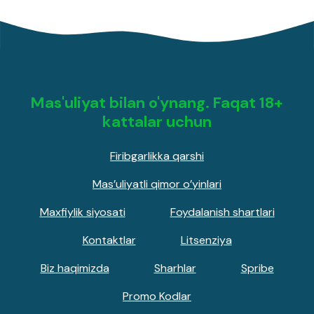
Mas'uliyat bilan o'ynang. Faqat 18+
kattalar uchun
Firibgarlikka qarshi
Mas’uliyatli qimor o’yinlari
Maxfiylik siyosati
Foydalanish shartlari
Kontaktlar
Litsenziya
Biz haqimizda
Sharhlar
Spribe
Promo Kodlar