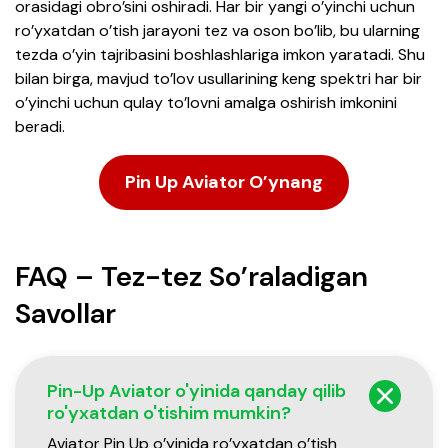
orasidagi obro’sini oshiradi. Har bir yangi o’yinchi uchun
ro’yxatdan o’tish jarayoni tez va oson bo’lib, bu ularning
tezda o’yin tajribasini boshlashlariga imkon yaratadi. Shu
bilan birga, mavjud to’lov usullarining keng spektri har bir
o’yinchi uchun qulay to’lovni amalga oshirish imkonini
beradi.
Pin Up Aviator O’ynang
FAQ – Tez-tez So’raladigan
Savollar
Pin-Up Aviator o'yinida qanday qilib
ro'yxatdan o'tishim mumkin?
Aviator Pin Up o’yinida ro’yxatdan o’tish