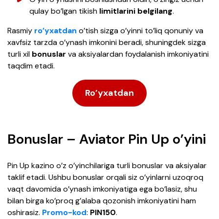
qulay bo’lgan tikish
limitlarini belgilang
.
Rasmiy
ro’yxatdan
o’tish sizga o’yinni to’liq qonuniy va
xavfsiz tarzda o’ynash imkonini beradi, shuningdek sizga
turli xil
bonuslar
va aksiyalardan foydalanish imkoniyatini
taqdim etadi.
Ro’yxatdan
Bonuslar – Aviator Pin Up o’yini
Pin Up kazino o’z o’yinchilariga turli bonuslar va aksiyalar
taklif etadi. Ushbu bonuslar orqali siz o’yinlarni uzoqroq
vaqt davomida o’ynash imkoniyatiga ega bo’lasiz, shu
bilan birga ko’proq g’alaba qozonish imkoniyatini ham
oshirasiz.
Promo-kod
:
PIN150
.