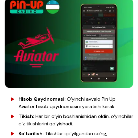
Hisob Qaydnomasi:
O’yinchi avvalo Pin Up
Aviator hisob qaydnomasini yaratishi kerak.
Tikish:
Har bir o’yin boshlanishidan oldin, o’yinchilar
o’z tikishlarini qo’yishadi.
Ko’tarilish:
Tikishlar qo’yilgandan so’ng,