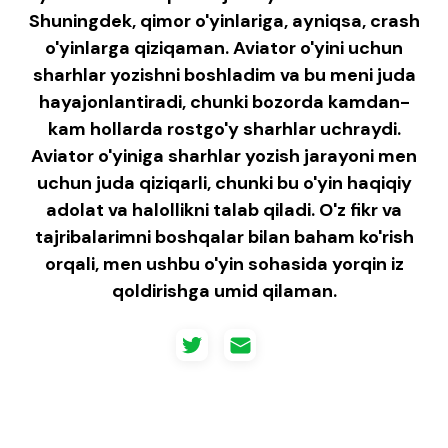
Shuningdek, qimor o'yinlariga, ayniqsa, crash
o'yinlarga qiziqaman. Aviator o'yini uchun
sharhlar yozishni boshladim va bu meni juda
hayajonlantiradi, chunki bozorda kamdan-
kam hollarda rostgo'y sharhlar uchraydi.
Aviator o'yiniga sharhlar yozish jarayoni men
uchun juda qiziqarli, chunki bu o'yin haqiqiy
adolat va halollikni talab qiladi. O'z fikr va
tajribalarimni boshqalar bilan baham ko'rish
orqali, men ushbu o'yin sohasida yorqin iz
qoldirishga umid qilaman.